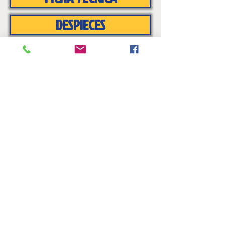
DESPIECES
Aviso legal
Electrobombas, S.L.
C/ Innovación, 23
Polígono Industria P.I.S.A.
41927 Mairena del Aljarafe
Sevilla (España)
954 18 29 44
info@electro-bombas.com