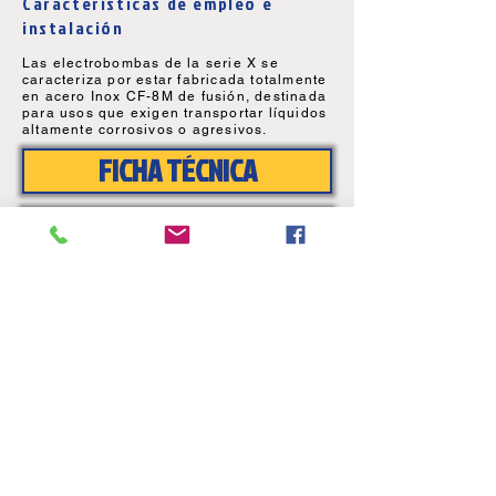
Características de empleo e
instalación
Las electrobombas de la serie X se
caracteriza por estar fabricada totalmente
en acero Inox CF-8M de fusión, destinada
para usos que exigen transportar líquidos
altamente corrosivos o agresivos.
FICHA TÉCNICA
DESPIECES
Aviso legal
Electrobombas, S.L.
C/ Innovación, 23